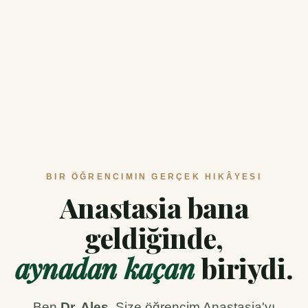
5
AYDA
GERÇEK
DÖNÜŞÜM
ÖNCE → 5 AY SONRA
BIR ÖĞRENCIMIN GERÇEK HIKÂYESI
Anastasia bana
geldiğinde,
aynadan kaçan
biriydi.
Ben
Dr. Ales
. Size öğrencim Anastasia'yı